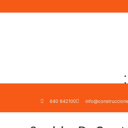
640 642100
info@construccione