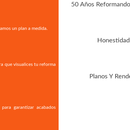
50 Años Reformando
tamos un plan a medida.
Honestidad
ra que visualices tu reforma
Planos Y Rend
 para garantizar acabados