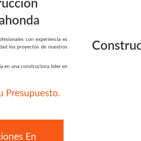
rucción
REFORMAS PARCIALES
Reformas Integrales
REFORMAS DE LOCALES COMERCIALES
CONSTRUCTORA MADRID
dahonda
Reformas Parciales
Reformas de Locales
BLOG
Constructora Madrid
CONTACTO
ofesionales con experiencia es
Constru
Blog
X
dad los proyectos de nuestros
Contacto
X
a en una constructora líder en
u Presupuesto.
iones En