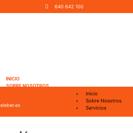
640 642 100
INICIO
SOBRE NOSOTROS
SERVICIOS
Inicio
Sobre Nosotros
REFORMAS INTEGRALES
sleber.es
Servicios
REFORMAS INTEGRALES DE COCINAS
Reformas Integrales
REFORMAS INTEGRALES DE BAÑOS
Reformas integrales 