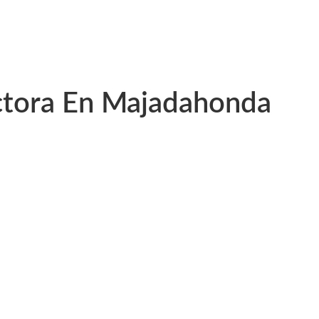
 de Baños
 Comerciales
ctora En Majadahonda